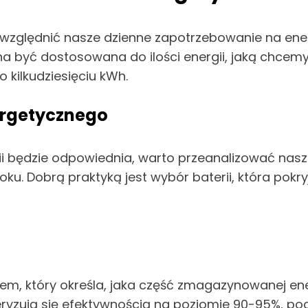
uwzględnić nasze dzienne zapotrzebowanie na ener
inna być dostosowana do ilości energii, jaką ch
o kilkudziesięciu kWh.
ergetycznego
ii będzie odpowiednia, warto przeanalizować nasze
oku. Dobrą praktyką jest wybór baterii, która pok
m, który określa, jaka część zmagazynowanej ener
eryzują się efektywnością na poziomie 90-95%, 