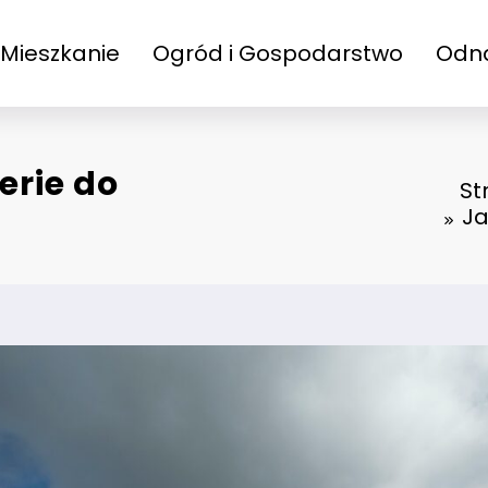
 Mieszkanie
Ogród i Gospodarstwo
Odna
erie do
St
Ja