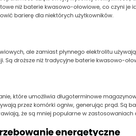
ktowe niż baterie kwasowo-ołowiowe, co czyni je
owić barierę dla niektórych użytkowników.
wiowych, ale zamiast płynnego elektrolitu używają 
ji. Są droższe niż tradycyjne baterie kwasowo-ołow
ie, które umożliwia długoterminowe magazynowanie
ływają przez komórki ogniw, generując prąd. Są bar
prawiają, że są mniej popularne w zastosowaniac
trzebowanie energetyczne