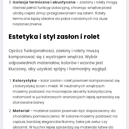
Izolacja termiczna i akustyczna
– zasłony i rolety mogą
również pełnić funkcję izolacyjną, chroniąc wnętrze przed
utratą ciepła zimą i przegrzewaniem się latem. Rolety
termiczne będą idealne do pokoi narażonych na duże
nasłonecznienie.
Estetyka i styl zasłon i rolet
Oprócz funkcjonalności, zasłony i rolety muszą
komponować się z wystrojem wnętrza. Wybór
odpowiednich materiałów, kolorów i wzorów jest
kluczowy, aby uzyskać spójny i harmonijny wygląd.
Kolorystyka
– kolor zasłon i rolet powinien komponować się
z kolorystyką ścian i mebli. W neutralnych wnętrzach
możemy postawić na mocniejsze akcenty kolorystyczne,
natomiast w już kolorowych aranżacjach lepiej sprawdzą się
stonowane barwy.
Materiał
– materiał zasłon powinien być dopasowany do
charakteru pomieszczenia. W salonie możemy postawić na
cięższe, bardziej eleganckie tkaniny, takie jak welur czy
aksamit. W kuchni lepiej sprawdzą się materiały łatwe do